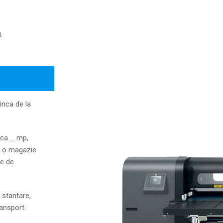
.
 inca de la
cca … mp,
i o magazie
ne de
 stantare,
ransport.