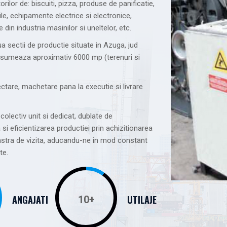
ilor de: biscuiti, pizza, produse de panificatie,
ile, echipamente electrice si electronice,
in industria masinilor si uneltelor, etc.
a sectii de productie situate in Azuga, jud
insumeaza aproximativ 6000 mp (terenuri si
ctare, machetare pana la executie si livrare
 colectiv unit si dedicat, dublate de
si eficientizarea productiei prin achizitionarea
astra de vizita, aducandu-ne in mod constant
te.
ANGAJATI
UTILAJE
10
+